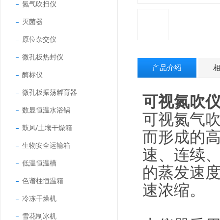
氮气吹扫仪
灭菌器
原位杂交仪
微孔板热封仪
产品介绍
酶标仪
微孔板振荡孵育器
可视氮吹
数显恒温水浴锅
可视氮气吹
鼓风/土壤干燥箱
而形成的高
生物安全运输箱
速、连续
低温恒温槽
的蒸发速
色谱柱恒温箱
速浓缩。
冷冻干燥机
雪花制冰机