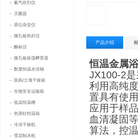
氮气吹扫仪
灭菌器
原位杂交仪
微孔板热封仪
产品介绍
酶标仪
微孔板振荡孵育器
恒温金属
数显恒温水浴锅
JX100
鼓风/土壤干燥箱
利用高纯
生物安全运输箱
置具有使
低温恒温槽
应用于样品
色谱柱恒温箱
血清凝固
冷冻干燥机
算法，控
雪花制冰机