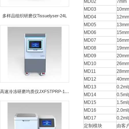
MD02
7mm
MD03
10m
多样品组织研磨仪Tissuelyser-24L
MD04
12m
MD05
13m
MD06
15m
MD07
16m
MD08
19m
MD09
20m
MD10
26m
MD11
28m
MD12
40m
MD13
0.2m
高速冷冻研磨均质仪JXFSTPRP-192CL
MD14
0.5m
MD15
1.5m
MD16
2.0m
MD17
0.2m
定制模块
由客