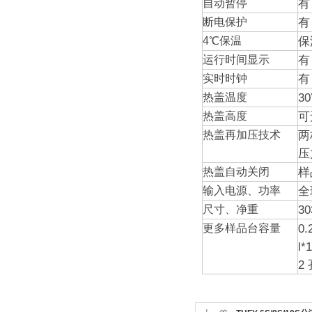
有
自动暂停
有
断电保护
保
4℃保温
有
运行时间显示
有
实时时钟
3
热盖温度
可
热盖高度
两
热盖再加压技术
压
样
热盖自动关闭
全
输入电源、功率
3
尺寸、净重
0.
更多样品台容量
l*
2