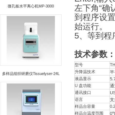
左下角“确
微孔板水平离心机MP-3000
到程序设置
始运行。
5、等到程
技术参数
型号
T
半
升降温技术
多样品组织研磨仪Tissuelyser-24L
5
液晶显示
通
U 盘功能
US
通讯接口
支
语言
样品台容量
0.
0
样品台温度范围