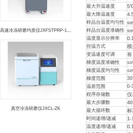
5
最大升温速度
4
最大降温速度
≤±
样品台温度均匀性
≤±
高速冷冻研磨均质仪JXFSTPRP-192CL
样品台温度准确性
0.
温度显示分辨率
模
控温方式
有
变温速度可调
梯度温度准确性
≤±
梯度温度均匀性
≤±
梯度范围
3
温差范围
0-
仪
程序存储数
4
最大步骤数
真空冷冻研磨仪JXCL-ZK
标
最大循环数
1
时间递增/递减
0
温度递增/递减