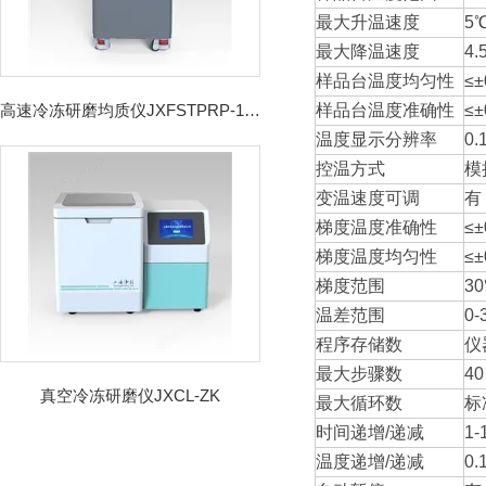
最大升温速度
5
最大降温速度
4.
样品台温度均匀性
≤±
高速冷冻研磨均质仪JXFSTPRP-192CL
样品台温度准确性
≤±
温度显示分辨率
0.
控温方式
模
变温速度可调
有
梯度温度准确性
≤±
梯度温度均匀性
≤±
梯度范围
3
温差范围
0-
程序存储数
仪
最大步骤数
4
真空冷冻研磨仪JXCL-ZK
最大循环数
标
时间递增/递减
1
温度递增/递减
0.