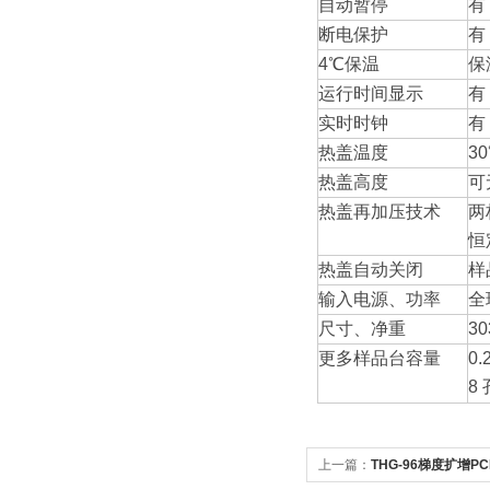
自动暂停
有
断电保护
有
4℃保温
保
运行时间显示
有
实时时钟
有
热盖温度
3
热盖高度
可
热盖再加压技术
两
恒
热盖自动关闭
样
输入电源、功率
全
尺寸、净重
3
更多样品台容量
0.
8 
上一篇：
THG-96梯度扩增P