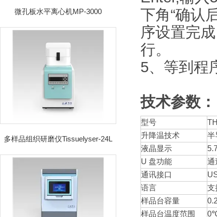
下角“确认
微孔板水平离心机MP-3000
序设置完成
行。
5、等到程
技术参数：
型号
T
升降温技术
半
多样品组织研磨仪Tissuelyser-24L
液晶显示
5
U 盘功能
通
通讯接口
US
语言
支
样品台容量
0.
样品台温度范围
0