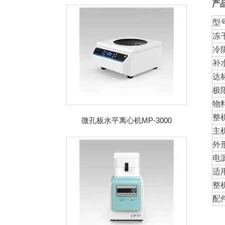
产
型
冻
冷
补
达
极
物
整
微孔板水平离心机MP-3000
主
外
电
适
整
配