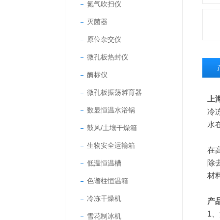
氮气吹扫仪
灭菌器
原位杂交仪
微孔板热封仪
酶标仪
微孔板振荡孵育器
上
数显恒温水浴锅
冷
水
鼓风/土壤干燥箱
生物安全运输箱
在
除
低温恒温槽
材
色谱柱恒温箱
冷冻干燥机
产
1
雪花制冰机