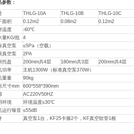
品参数：
号
THLG-10A
THLG-10B
THLG-10C
干面积
0.12m2
0.08m2
0.12m2
阱温度
-60℃
水量KG/批
4
标真空泵
≤5Pa（空载）
限真空泵
2PA
料托盘
200mm共4层
180mm共3层
200mm共4层
机功率
主机1300W（标准真空泵370W）
机重量
90kg
形尺寸mm
600*558*390mm
源
AC220V50HZ
用环境
环境温度≤30℃
机运行噪音
≤55dB
件
真空泵1台，KF25卡箍2个，KF真空软管1根