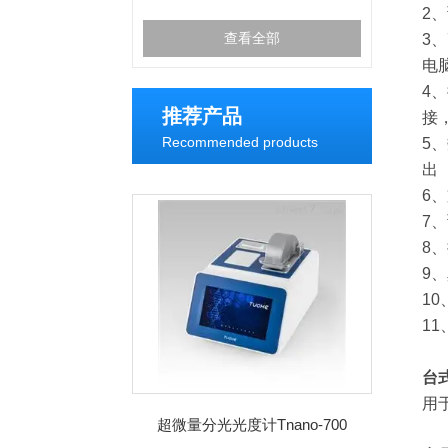
2
查看全部
3
电
4
推荐产品
接
Recommended products
5
出
6
7
8
9
1
1
台
用
超微量分光光度计Tnano-700