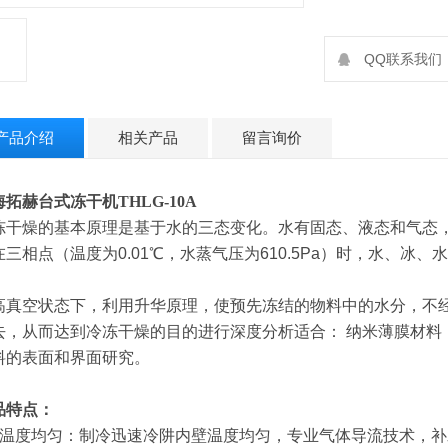
QQ联系我们：2
产品介绍
相关产品
留言询价
海拓赫
台式冻干机
THLG-10A
冻干燥的基本原理是基于水的三态变化。水有固态、液态和气态，
在三相点（温度为0.01℃，水蒸气压为610.5Pa）时，水、冰
高真空状态下，利用升华原理，使预先冻结的物料中的水分，不
去，从而达到冷冻干燥的目的进行深度分析适合： 纳米薄膜材料
料的表面和界面研究。
品特点：
、温度均匀：制冷迅速冷阱内壁温度均匀，专业气体导流技术，补