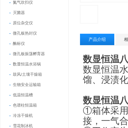
氮气吹扫仪
灭菌器
原位杂交仪
微孔板热封仪
产品介绍
酶标仪
微孔板振荡孵育器
数显恒温
数显恒温水浴锅
数显恒温水
鼓风/土壤干燥箱
馏、浸渍
生物安全运输箱
低温恒温槽
数显恒温
色谱柱恒温箱
①箱体采
冷冻干燥机
接，一气
雪花制冰机