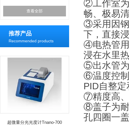
②工作室为
畅、极易
查看全部
③采用因
下，直接
推荐产品
Recommended products
④电热管
浸在水里
⑤出水管
⑥温度控
PID自整
⑦精度高
⑧盖子为耐
孔四圈一
超微量分光光度计Tnano-700