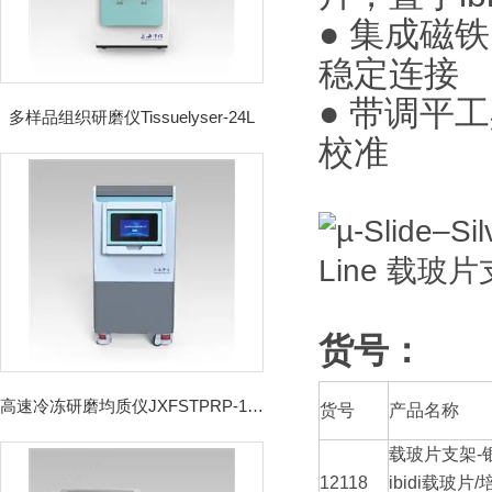
● 集成磁铁，可
稳定连接
● 带调平
多样品组织研磨仪Tissuelyser-24L
校准
货号：
高速冷冻研磨均质仪JXFSTPRP-192CL
货号
产品名称
载玻片支架-
12118
ibidi载玻