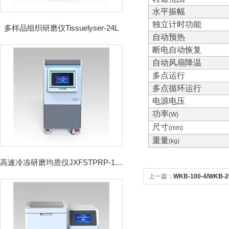
水平振幅
独立计时功能
多样品组织研磨仪Tissuelyser-24L
自动预热
断电自动恢复
自动风扇降温
多点运行
多点循环运行
电源电压
功率
(W)
尺寸
(mm)
重量
(kg)
高速冷冻研磨均质仪JXFSTPRP-192CL
上一篇：
WKB-100-4/WK