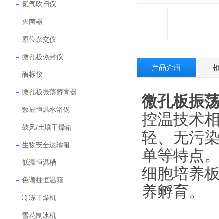
氮气吹扫仪
灭菌器
原位杂交仪
微孔板热封仪
产品介绍
酶标仪
微孔板振荡孵育器
微孔板振
数显恒温水浴锅
控温技术
鼓风/土壤干燥箱
轻、无污染
生物安全运输箱
单等特点。
低温恒温槽
细胞培养
色谱柱恒温箱
养孵育。
冷冻干燥机
雪花制冰机