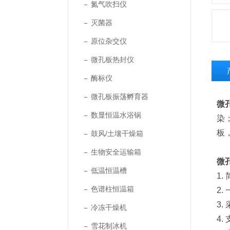
氮气吹扫仪
灭菌器
原位杂交仪
微孔板热封仪
酶标仪
微孔板振荡孵育器
微
数显恒温水浴锅
染
板
鼓风/土壤干燥箱
生物安全运输箱
微
低温恒温槽
1
色谱柱恒温箱
2
3
冷冻干燥机
4
雪花制冰机