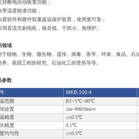
. 支持断电自动恢复功能；
. 自带温度校准功能；
. 内置软件和硬件双重超温保护装置，使用更可靠；
. 采用直流无刷电机，噪音低、干扰小、免维护。
用领域
用于植物、生物、微生物、遗传、病毒、医学、环保、食品、石
培养、基因工程的研究、石油化工的受热等等。
品参数
号
WKB-100-4
温范围
RT+5℃~80℃
间设置
1m~99h59m/∞
温精度
≤±0.5℃
示精度
0.1℃
度均匀性
≤±0.5℃