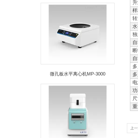
升
样
转
水
独
自
断
自
多
微孔板水平离心机MP-3000
多
电
功
尺
重
上一