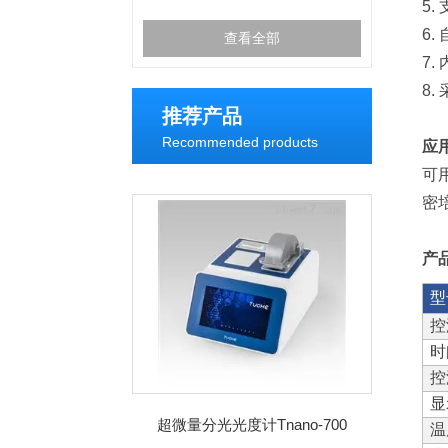
5
6
查看全部
7
8
推荐产品
Recommended products
应
可
密
产
型
控
时
控
显
超微量分光光度计Tnano-700
温