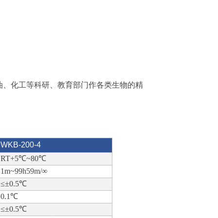
油、化工等科研、教育部门作各类生物的精
WKB-200-4
RT+5℃~80℃
1m~99h59m/∞
≤±0.5℃
0.1℃
≤±0.5℃