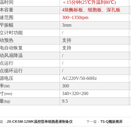
温时间
＜15分钟(25℃升温到80℃)
本容量
4块酶标板、细胞板、深孔板
速范围
300~1350rpm
平振幅
3mm
立计时功能
/
动预热
支持
电自动恢复
支持
动风扇降温
/
点运行
/
点循环运行
/
源电压
AC220V/50-60Hz
率
300
(W)
寸
340×320×200
(mm)
量
9.5
(kg)
篇：
JX-CKSM-12WK温控型单细胞悬液制备仪
下一篇：
TS-Q翘扳摇床