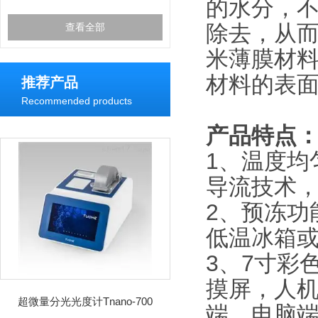
的水分，
除去，从而
查看全部
米薄膜材
材料的表
推荐产品
Recommended products
产品特点
1、温度均
导流技术
2、预冻功
低温冰箱
3、7寸彩
摸屏，人
超微量分光光度计Tnano-700
端、电脑