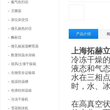
氮气吹扫仪
灭菌器
原位杂交仪
微孔板热封仪
产品介绍
酶标仪
微孔板振荡孵育器
上海拓赫
数显恒温水浴锅
冷冻干燥
鼓风/土壤干燥箱
液态和气态
生物安全运输箱
水在三相点（
低温恒温槽
时，水、
色谱柱恒温箱
冷冻干燥机
在高真空
雪花制冰机