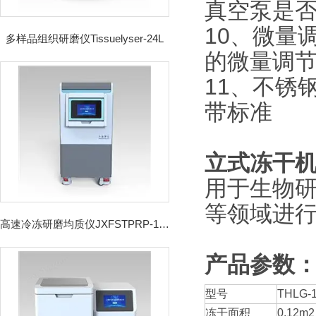
真空泵是
10、微量
多样品组织研磨仪Tissuelyser-24L
的微量调
11、不锈
带标准
立式冻干
用于生物
等领域进
高速冷冻研磨均质仪JXFSTPRP-192CL
产品参数
型号
THLG-
冻干面积
0.12m2