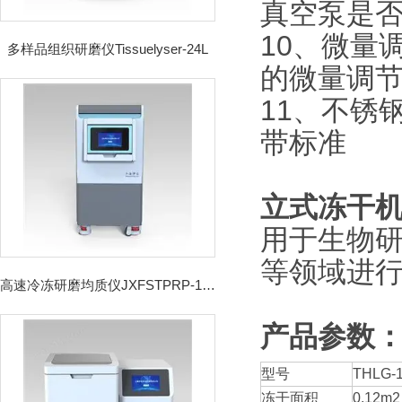
真空泵是
10、微量
多样品组织研磨仪Tissuelyser-24L
的微量调
11、不锈
带标准
立式冻干
用于生物
等领域进
高速冷冻研磨均质仪JXFSTPRP-192CL
产品参数
型号
THLG-
冻干面积
0.12m2