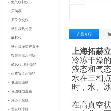
氮气吹扫仪
灭菌器
原位杂交仪
微孔板热封仪
产品介绍
酶标仪
微孔板振荡孵育器
上海拓赫
数显恒温水浴锅
冷冻干燥
鼓风/土壤干燥箱
液态和气态
生物安全运输箱
水在三相点（
低温恒温槽
时，水、
色谱柱恒温箱
冷冻干燥机
在高真空
雪花制冰机