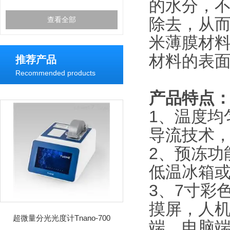
的水分，
除去，从而
查看全部
米薄膜材
材料的表
推荐产品
Recommended products
产品特点
1、温度均
导流技术
2、预冻功
低温冰箱
3、7寸彩
摸屏，人
超微量分光光度计Tnano-700
端、电脑