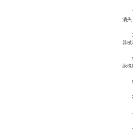
1.
消失
2.
器械
值得
级橡
多功
净信
1.
2.