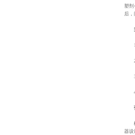
塑剂
后，
实
1.
2.
3.
4.
弹性
橡胶
器设