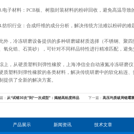
电子材料：PCB板、树脂封装材料的粉碎回收，避免高温导致
纺织行业：合成纤维的成分分析，解决传统方法难以粉碎的难
，冷冻研磨设备提供的多种研磨罐材质选择（不锈钢、聚四氟
、氧化锆、石英砂），可针对不同样品特性进行精准匹配，避免
，从硬质塑料到弹性橡胶，上海净信全自动液氮冷冻研磨仪
硬质塑料到弹性橡胶的各类材料，解决传统研磨中的软化粘连、
制提供了全新的解决方案。
篇：
从“试错30次”到“一次成型”：揭秘高粘度样品
下一篇：
高压均质破局链霉菌
-定子匹配的底层逻辑
质机
产品展示
新闻资讯
技术文章