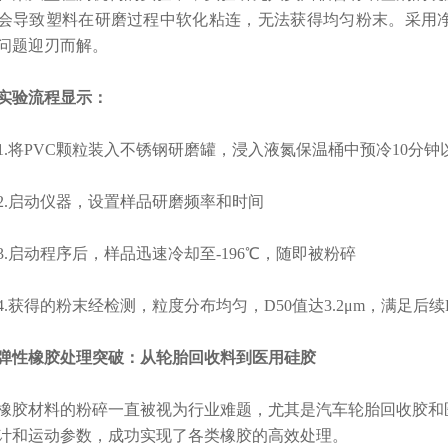
会导致塑料在研磨过程中软化粘连，无法获得均匀粉末。采用净信JX
问题迎刃而解。
验流程显示：
将PVC颗粒装入不锈钢研磨罐，浸入液氮保温桶中预冷10分钟
启动仪器，设置样品研磨频率和时间
启动程序后，样品迅速冷却至-196℃，随即被粉碎
获得的粉末经检测，粒度分布均匀，D50值达3.2μm，满足后续F
橡胶处理突破：从轮胎回收料到医用硅胶
材料的粉碎一直被视为行业难题，尤其是汽车轮胎回收胶和医
计和运动参数，成功实现了各类橡胶的高效处理。