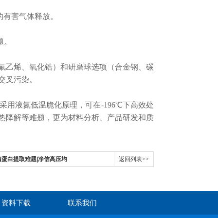
的有害气体释放。
题。
乙烯、氧化锆）和研磨球选项（合金钢、碳
交叉污染。
采用液氮低温脆化原理，可在-196℃下高效处
热降解等难题，
更为材料分析、产品研发和质
蛋白提取难题|净信高压均
返回列表>>
资料下载
联系我们