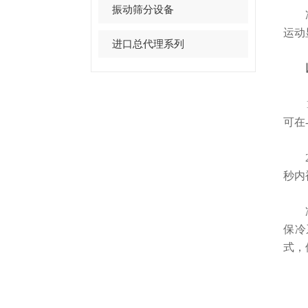
振动筛分设备
净信
运动
进口总代理系列
1.
可在
2.
秒内
冷冻
保冷
式，