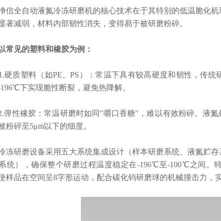
全自动液氮冷冻研磨机的核心技术在于其特别的低温脆化机理
显著减弱，材料内部韧性消失，变得易于被研磨粉碎。
以常见的塑料和橡胶为例：
硬质塑料（如PE、PS）：常温下具有较高硬度和韧性，传统
-196℃下实现脆性断裂，避免热降解。
弹性橡胶：常温研磨时如同"嚼口香糖"，难以有效粉碎。液氮处
被粉碎至5μm以下的细度。
研磨设备采用五大系统集成设计（样本研磨系统、液氮贮存系
系统），确保整个研磨过程温度稳定在-196℃至-100℃之间
使样品在空间呈8字形运动，配合碳化钨研磨球的机械撞击力，