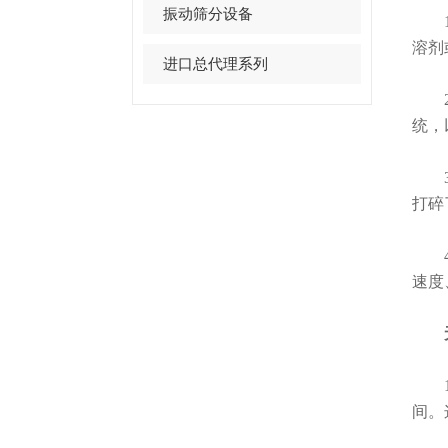
振动筛分设备
1.
溶剂
进口总代理系列
2.
统，
3.
打碎
4.
速度
无
1.
间。