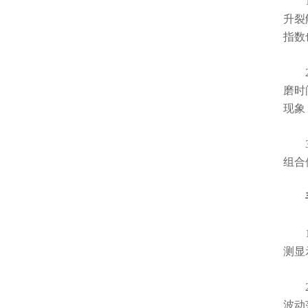
1.
升裂
指数
2.
磨时
现象
3.
组合
1.
测显
2.
波动