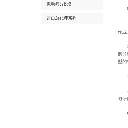
振动筛分设备
进口总代理系列
1.
作业
2.
磨导
型的
3.
4.
匀研
植