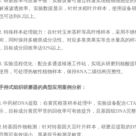
 研磨效率与质量平衡：实验设备可
通过转速实现植物细胞壁的
解液渗透效率。实验数据显示，针对水稻叶片样本，使用设备研
也可达到8.2以上。
 特殊样本处理能力：在
针对玉米茎秆等高纤维样本，采用不锈
间，同时保持多糖类成分活性。对应
多浆类果实等含水量高的样
，目标成分回收率达92%以上。
 实验流程优化：
配合多通道移液工作站，实现从研磨到核酸提
使用，可处理热敏性植物样本，保持RNA二级结构完整性。
手持式组织研磨器的
典型应用案例分析：
中药材DNA提取：
在黄芪根茎样本处理中，实验设备配合CTA
示，目标成分黄芪甲苷的回收率可有效提升，且基因组DNA完整
转基因作物检测：
针对转基因大豆叶片样本，研磨后提取的DN
范围可有效缩小，显著提升检测灵敏度。