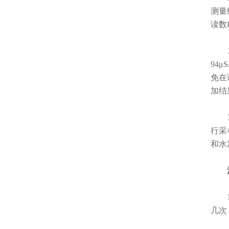
测量
读数
2
94
免在
加结
3.
行采
和水
1.
几次