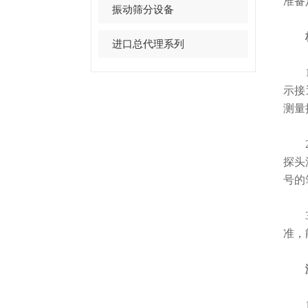
准备
振动筛分设备
校
进口总代理系列
1.
示接
测量
2.
探头
号的
3.
准，
测
1.