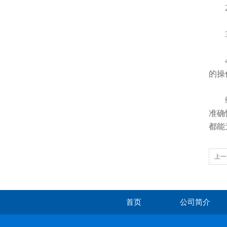
2
3
的操
综上
准确
都能
上一
助您
首页
公司简介