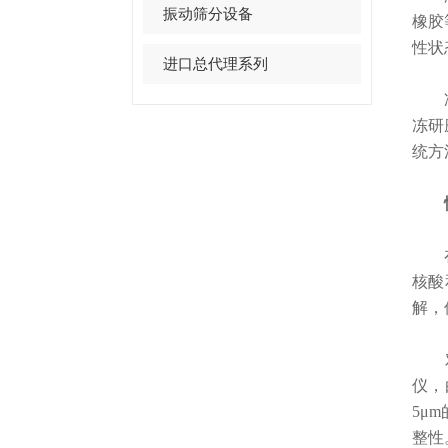
振动筛分设备
橡胶
性状
进口总代理系列
净信
冻研
统方
性
在生
核酸
解，
对于
仪，
5μ
整性