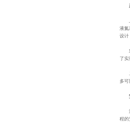
产
上海
液氮
设计
对于
了实
JX
多可
安
液氮
程的