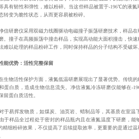
等具有韧性和弹性，难以粉碎。
当这些样品被置于-196℃的液
态转变为脆性状态，从而更容易被粉碎。
研磨仪采用双磁力线圈驱动电磁撞子振荡研磨技术，样品在研
磨。
撞子在高频振荡中撞击样品，实现高动能大面积撞击，快速
法难以处理的样品粉碎工作，同时保持样品的分子结构不受破坏
能优势：活性完整保留
物活性保护方面，液氮低温研磨展现出了显著优势。传统的粉
和蛋白质，造成生物信息流失。
净信液氮冷冻研磨仪能够在-1
保留蛋白质活性。
易挥发物质，如煤炭、油页岩、蜡制品等，其基质在室温下
由于样品全过程处于密封的样品瓶内且在液氮温度下研磨，能
m的精细粉碎效果，不仅提高了后续提取效率，更重要的是通过
。