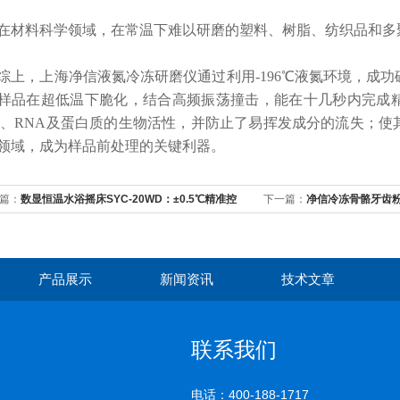
料科学领域，在常温下难以研磨的塑料、树脂、纺织品和多
上，
上海净信
液氮冷冻研磨仪
通过利用-196℃液氮环境，成
样品在超低温下脆化，结合高频振荡撞击，能在十几秒内完成
A、RNA及蛋白质的生物活性，并防止了易挥发成分的流失；
领域，成为样品前处理的关键利器。
篇：
数显恒温水浴摇床SYC-20WD：±0.5℃精准控
下一篇：
净信冷冻骨骼牙齿
力科研实验
用
产品展示
新闻资讯
技术文章
联系我们
电话：400-188-1717