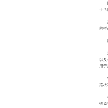
防污
于危
冷冻
的样
应
液氮
以及
用于
在法
路板
在药
物原