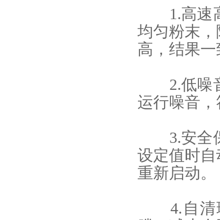
1.高速高
均匀粉末，
高，结果一
2.低噪音
运行噪音，
3.安全保
设定值时自
重新启动。
4.自清