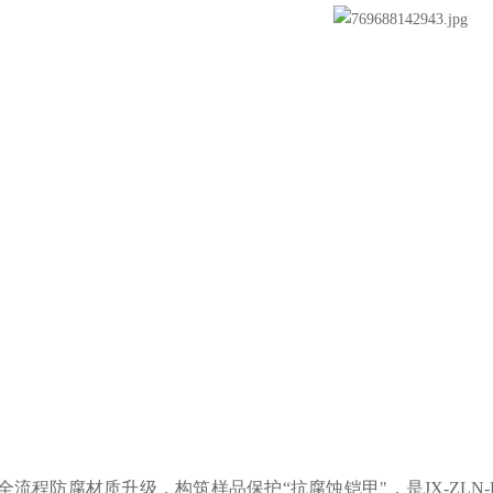
程防腐材质升级，构筑样品保护“抗腐蚀铠甲"，是JX-ZLN