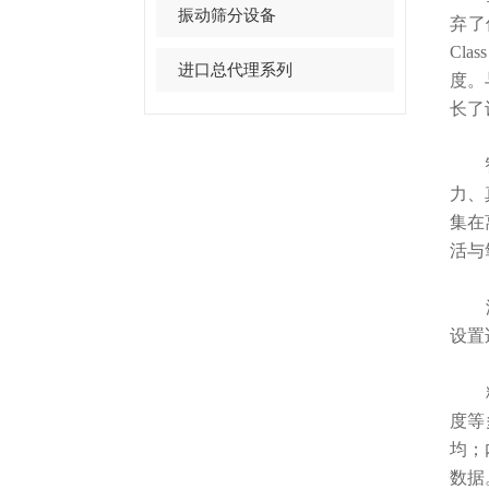
振动筛分设备
弃了
Cl
进口总代理系列
度。
长了
智能
力、
集在
活与
浓
设置
精准
度等
均；
数据