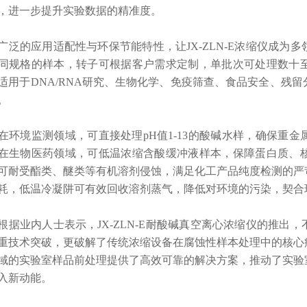
，进一步提升实验数据的精准度。
的应用适配性与环保节能特性，让JX-ZLN-E浓缩仪成为
同规格的样本，转子可根据客户需求定制，单批次可处理数十
适用于DNA/RNA研究、生物化学、免疫筛查、食品安全、残
。
在环境监测领域，可直接处理pH值1-13的酸碱水样，确保重
在生物医药领域，可低温浓缩含酸缓冲液样本，保障蛋白质、
可耐受酯类、醚类等有机溶剂侵蚀，满足化工产品纯度检测的严
耗，低温冷凝阱可有效回收溶剂蒸气，降低对环境的污染，契合
业内人士表示，JX-ZLN-E耐酸碱真空离心浓缩仪的推出
重技术突破，更破解了传统浓缩设备在腐蚀性样本处理中的核心
域的实验室样品前处理提供了高效可靠的解决方案，
推动了实验
入新动能。