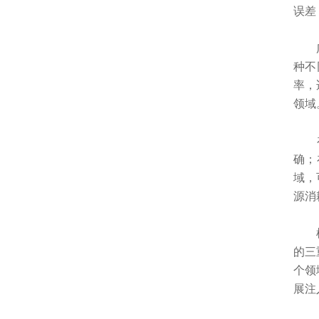
误差
广泛
种不
率，
领域
确；
域，
源消
根据
的三
个领
展注