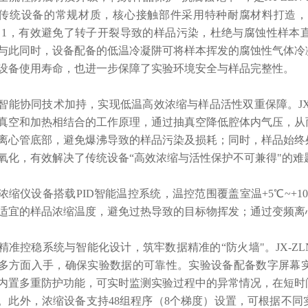
传统设备的常规材质，核心接触部件采用特种耐腐材料打造，
ass 1，有效避免了转子开裂导致的样品污染，杜绝与腐蚀性样
与此同时，设备配备的低温冷凝阱可将样本挥发的腐蚀性气体冷
设备使用寿命，也进一步保障了实验环境安全与样品完整性。
协同技术加持，实现低温高效浓缩与样品活性双重保障。JX-
真空和加热相结合的工作原理，通过抽真空降低腔体内气压，从
离心管底部，避免爆沸导致的样品污染及损耗；同时，样品始终
氧化，有效解决了传统设备“高效浓缩与活性保护不可兼得"的难
缩仪
设备搭载PID智能温控系统，温控范围覆盖室温+5℃~+
适宜的样品浓缩温度，避免过热导致的目标物挥发；通过变频离
控稳系统与智能化设计，筑牢数据精准的“防火墙"。JX-ZL
多方面入手，确保实验数据的可靠性。实验
设备配备数字屏幕
内置多重防护功能，可实时监测实验过程中的异常情况，在短时
。此外，浓缩设备支持48组程序（8个梯度）设置，可根据不