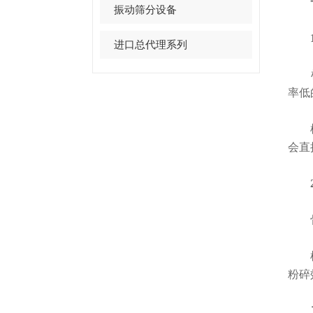
一
振动筛分设备
1.
进口总代理系列
率低
样
会直
2.
骨骼
样
粉碎
二