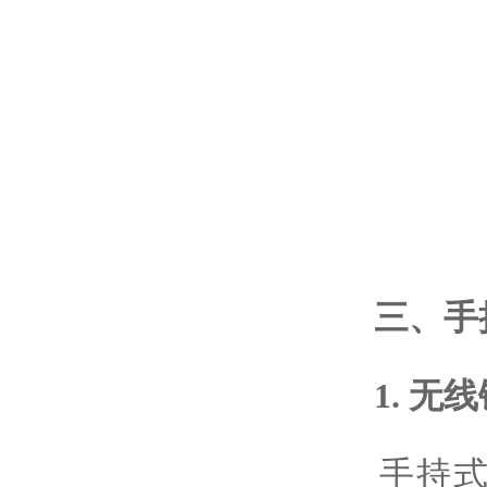
三、
手
1. 无线
手持