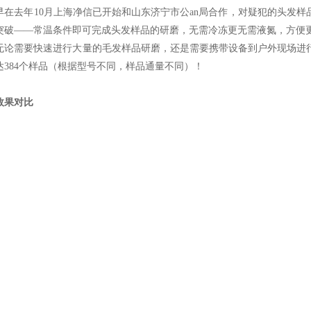
去年10月上海净信已开始和山东济宁市公an局合作，对疑犯的头发样品
突破——常温条件即可完成头发样品的研磨，无需冷冻更无需液氮，方便
需要快速进行大量的毛发样品研磨，还是需要携带设备到户外现场进行
达384个样品（根据型号不同，样品通量不同）！
效果对比