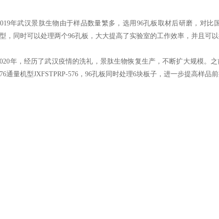
19年武汉景肽生物由于样品数量繁多，选用96孔板取材后研磨，对比国内外研
2机型，同时可以处理两个96孔板，大大提高了实验室的工作效率，并且可
20年，经历了武汉疫情的洗礼，景肽生物恢复生产，不断扩大规模。之前
76通量机型JXFSTPRP-576，96孔板同时处理6块板子，进一步提高样