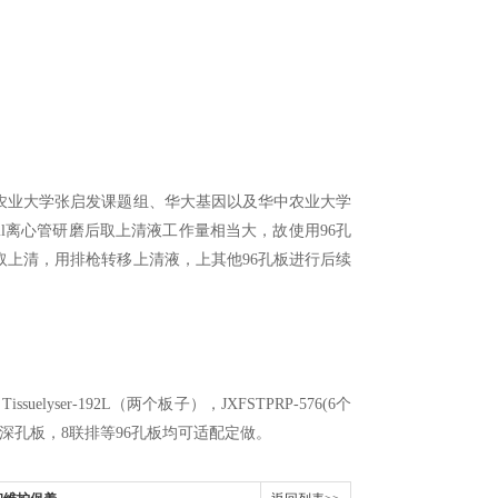
农业大学张启发课题组、华大基因以及华中农业大学
l离心管研磨后取上清液工作量相当大，故使用96孔
取上清，用排枪转移上清液，上其他96孔板进行后续
lyser-192L（两个板子），JXFSTPRP-576(6个
96孔深孔板，8联排等96孔板均可适配定做。