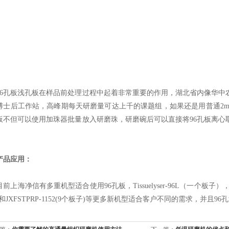
孔板浅孔板在样品前处理过程中起着非常重要的作用，湖北省内像华中
博士后工作站，高峰期每天研磨量可达上千的课题组，如果还是用普通2m
板不但可以使用加珠器批量放入研磨珠，研磨碗后可以直接将96孔板离心
。
品应用：
海净信有多重机型适合使用96孔板，Tissuelyser-96L（一个板子），Tissue
和JXFSTPRP-1152(9个板子)等更多新机型适合客户不同的需求，并且