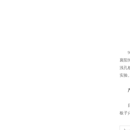
96
襄阳
浅孔
实验
产
目前上
板子)