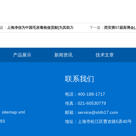
篇：
上海净信为中国毛发毒检做贡献|为其助力
下一篇：
西安第57届高博会
散！
产品展示
新闻资讯
技术文章
联系我们
电话：400-188-1717
传真：021-60530779
司
sitemap.xml
邮箱：service@shth17.com
893
地址：上海市松江区曹农路5弄40号