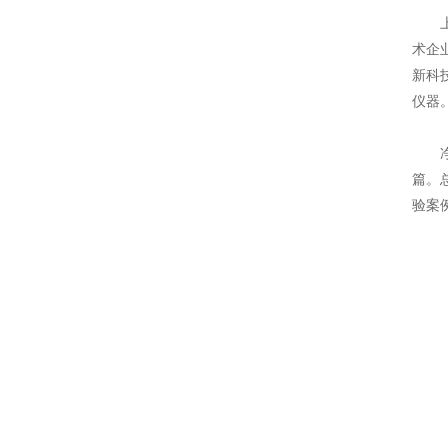
上海
术企业
新科
仪器
净信
篇。
验案