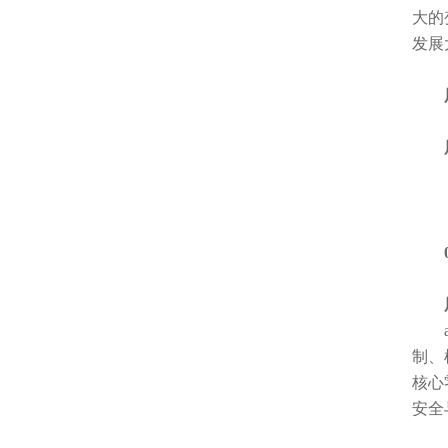
大的
发展
展会
展会
04
展
an
制、
核心
安全