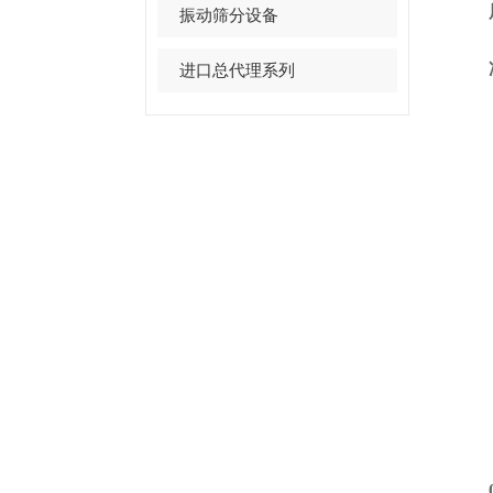
展
振动筛分设备
净信
进口总代理系列
02