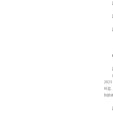
展会
净信
展
05
由 
20
环监
到的
展