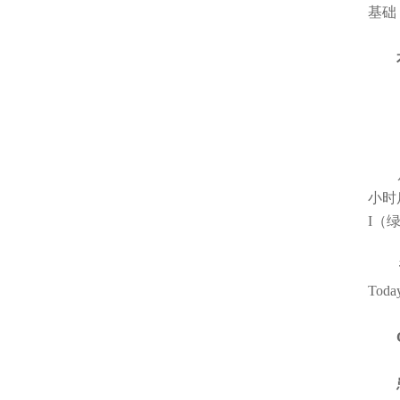
基础
本篇
从左起
小时
I（绿
Today
Ch
患者