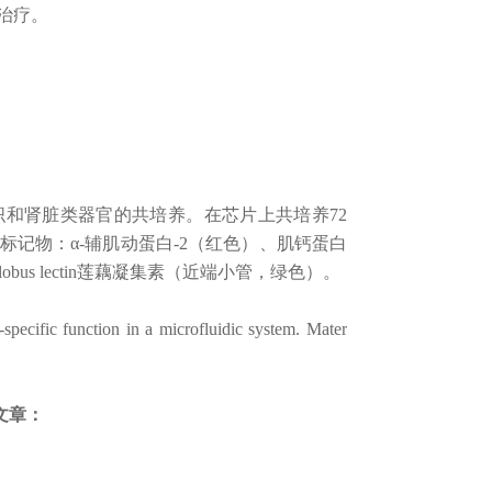
治疗。
衍生的心脏微组织和肾脏类器官的共培养。在芯片上共培养72
记物：α-辅肌动蛋白-2（红色）、肌钙蛋白
lobus lectin莲藕凝集素（近端小管，绿色）。
specific function in a microfluidic system. Mater
文章：