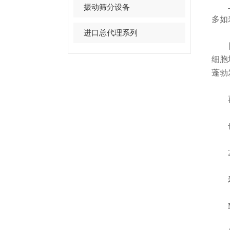
振动筛分设备
多如
进口总代理系列
同时
细胞
蓬勃
再
也特别
20
寿宇
Mech