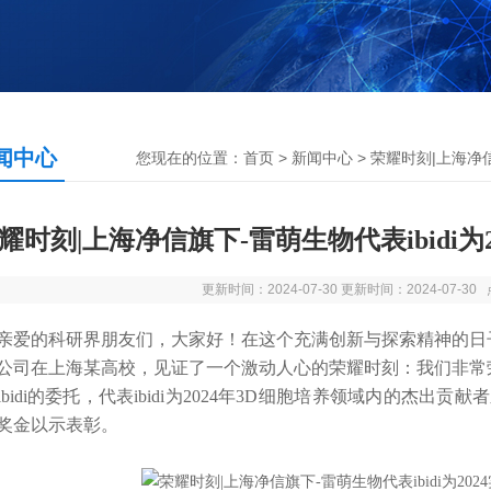
闻中心
您现在的位置：
首页
>
新闻中心
> 荣耀时刻|上海净信旗
耀时刻|上海净信旗下-雷萌生物代表ibidi
更新时间：2024-07-30 更新时间：2024-07-3
的科研界朋友们，大家好！在这个充满创新与探索精神的日
公司
在上海某高校，见证了一个激动人心的荣耀时刻：我们非常
ibidi的委托，代表ibidi为2024年3D细胞培养领域内的杰出
奖金以示表彰。