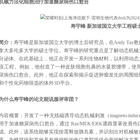
力活化细胞治疗加速糖尿病伤口愈合
寿宇峰 新加坡国立大学工程硕
简介：
寿宇峰是新加坡国立大学的博士后研究员，在Andy Ta
拿大多伦多大学的硕士学位。寿宇峰的研究重点是了解动态机械
分泌体。在此基础上，他正在开发一系列生物材料，以利用动态
疫工程。例如，他创造了一种皮肤细胞包裹的水凝胶绷带，使用
尿病伤口愈合。此外，他正在探索和揭示促进肿瘤发生的周围组
和个性化药物筛选的体外3D平台。
么寿宇峰的论文能说服评审团？
要：开发了一种无线磁诱导动态机械刺激（magneto-induced dynamic
用于加速糖尿病伤口愈合，通过 Ras/MEK/ERK通路显著改
成。此外，该系统能够实现按需释放胰岛素，并识别出对机械敏
果。为糖尿病和其他具有挑战性的伤口类型提供全面的解决方案