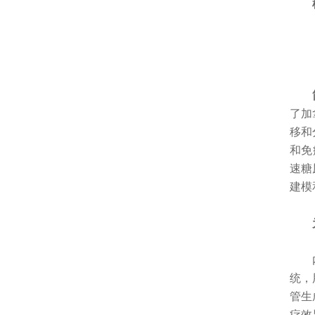
机械
了加
移和
和免
速糖
建模
为什
内容概
统，
管生
疗效