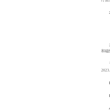
本篇
共聚
和磁
2023.
Bea
Hear
心脏