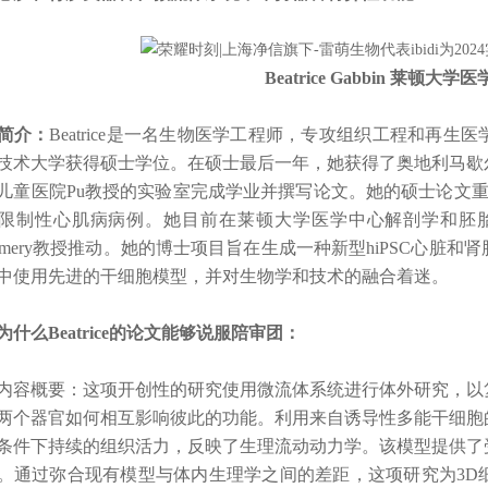
Beatrice Gabbin 莱顿大学
简介：
Beatrice是一名生物医学工程师，专攻组织工程和再
技术大学获得硕士学位。在硕士最后一年，她获得了奥地利马歇
儿童医院Pu教授的实验室完成学业并撰写论文。她的硕士论文重点
限制性心肌病病例。她目前在莱顿大学医学中心解剖学和胚胎学
mmery教授推动。她的博士项目旨在生成一种新型hiPSC心脏
中使用先进的干细胞模型，并对生物学和技术的融合着迷。
么Beatrice的论文能够说服陪审团：
概要：这项开创性的研究使用微流体系统进行体外研究，以复
两个器官如何相互影响彼此的功能。利用来自诱导性多能干细胞
条件下持续的组织活力，反映了生理流动动力学。该模型提供了
。通过弥合现有模型与体内生理学之间的差距，这项研究为3D