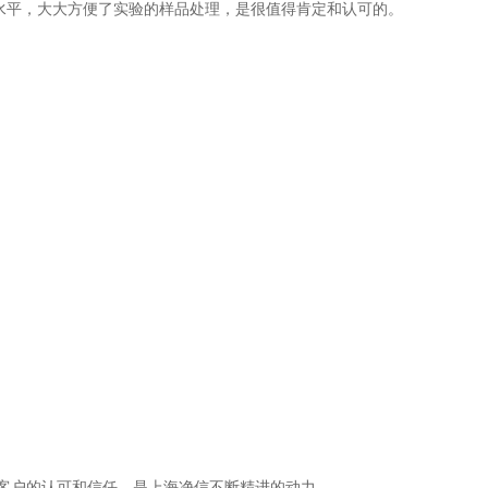
水平，大大方便了实验的样品处理，是很值得肯定和认可的。
的认可和信任，是上海净信不断精进的动力。