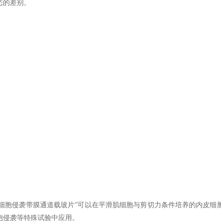
态的差别。
细胞侵袭带膜通道载玻片
”
可以在
平滑肌细胞与
剪切力条件培养的
内皮细
胞
侵袭等特殊试验中应用。