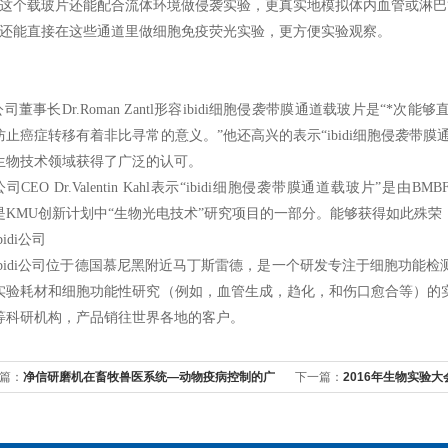
）这个
载玻片
还能配合流体环境做侵袭实验，更真实地模拟体内血管或淋巴管的细
）还能直接在这些通道里做细胞免疫荧光实验，更方便实验观察
。
di公司董事长Dr.Roman Zantl形容ibidi细胞侵袭带膜通道载玻片
防止癌症转移有着非比寻常的意义。”他还高兴的表示“ibidi细胞侵袭带膜通
生物技术领域获得了广泛的认可。
i公司CEO Dr.Valentin Kahl表示“ibidi细胞侵袭带膜通道载玻片”是由BMBF (Bundes
是KMU创新计划中“生物光电技术”研究项目的一部分。能够获得如此殊
bidi公司
ibidi公司位于德国慕尼黑附近马丁斯雷德，是一个研发专注于细胞功能
实验耗材和细胞功能性研究（例如，血管生成，趋化，和伤口愈合等）的
等科研机构，产品销往世界各地的客户。
篇：
净信研磨机在畜牧兽医系统—动物疫病控制的广
下一篇：
2016年生物实验
用