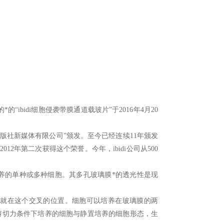
的*的
“
ibidi
细胞侵袭带膜通道载玻片
”
于
2016
年
4
月
20
版社新媒体有限公司
”
颁发。至今已经连续
11
年颁发
2012
年第二次获得这个荣誉。今年，
ibidi
公司从
500
养的单种或多种细胞。其多孔玻璃膜*的透光性是现
就在这个交叉的位置。细胞可以培养在玻璃膜的两
剪切力条件下培养的细胞与静置培养的细胞形态，生