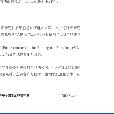
胞侵袭，transwell是做不到的；
是“*次能够直接研究肿瘤细胞是如何进入血液中的。这对于研究
道载玻片”入围德国工业行业奖说明了ibidi产品在医
ministerium für Bildung und Forschung)资助
荣，是与合作伙伴密不可分的。
检测的显微镜相关耗材产品的公司。产品包括经典细胞
实验耗材。主要客户是医学、生物学及生物技术、药
大会于美国圣地亚哥开展
返回列表>>