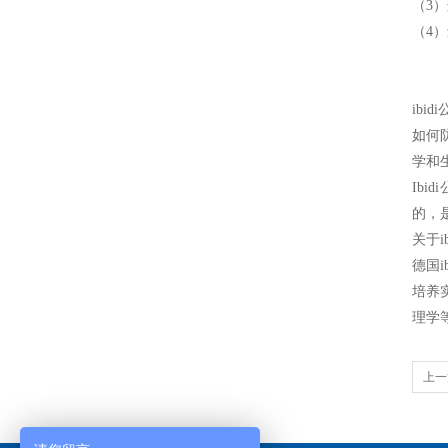
（3
（4
ibi
如何
学和
Ibid
的，
关于i
德国
培养
理学
上一
泛应